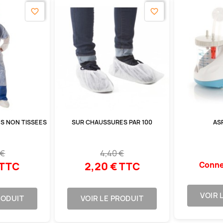
favorite_border
favorite_border
ES NON TISSEES
SUR CHAUSSURES PAR 100
AS
 €
4,40 €
 TTC
2,20 € TTC
Conne
VOIR 
RODUIT
VOIR LE PRODUIT