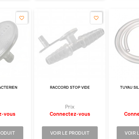
favorite_border
favorite_border
BACTERIEN
RACCORD STOP VIDE
TUYAU SI
Prix
z-vous
Connectez-vous
Conne
RODUIT
VOIR LE PRODUIT
VOIR 