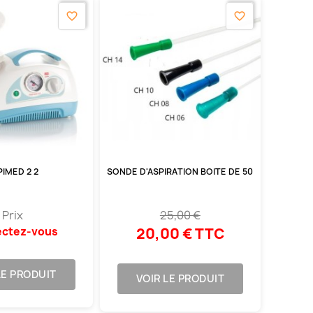
favorite_border
favorite_border
PIMED 2 2
SONDE D'ASPIRATION BOITE DE 50
Prix
25,00 €
ctez-vous
20,00 € TTC
LE PRODUIT
VOIR LE PRODUIT