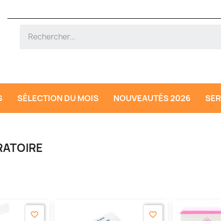
S
SÉLECTION DU MOIS
NOUVEAUTÉS 2026
SER
RATOIRE
favorite_border
favorite_border